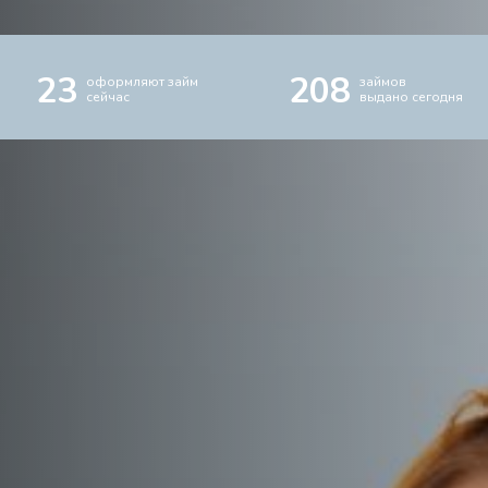
23
208
оформляют займ
займов
сейчас
выдано сегодня